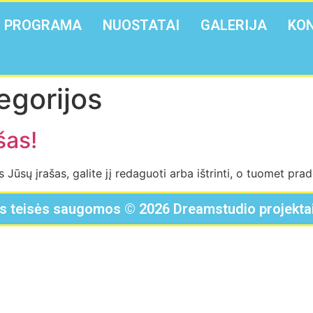
PROGRAMA
NUOSTATAI
GALERIJA
KO
egorijos
šas!
ūsų įrašas, galite jį redaguoti arba ištrinti, o tuomet pradė
s teisės saugomos © 2026 Dreamstudio projekta